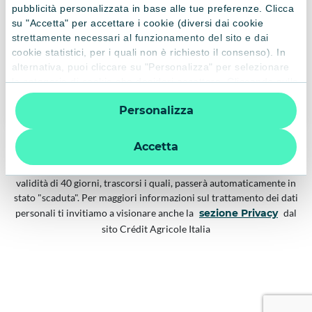
pubblicità personalizzata in base alle tue preferenze. Clicca
su "Accetta" per accettare i cookie (diversi dai cookie
strettamente necessari al funzionamento del sito e dai
cookie statistici, per i quali non è richiesto il consenso). In
alternativa, puoi cliccare su "Personalizza" per selezionare
Continua
le categorie di cookie che desideri accettare. Cliccando sulla
“X” le impostazioni predefinite vengono lasciate invariate e
Personalizza
quindi la navigazione può continuare senza cookie o altri
strumenti di tracciamento diversi da quelli tecnici. Per
ulteriori informazioni:
informativa privacy
.
Accetta
Dal momento dell’inserimento della richiesta la pratica ha una
validità di 40 giorni, trascorsi i quali, passerà automaticamente in
stato "scaduta". Per maggiori informazioni sul trattamento dei dati
personali ti invitiamo a visionare anche la
sezione Privacy
dal
sito Crédit Agricole Italia