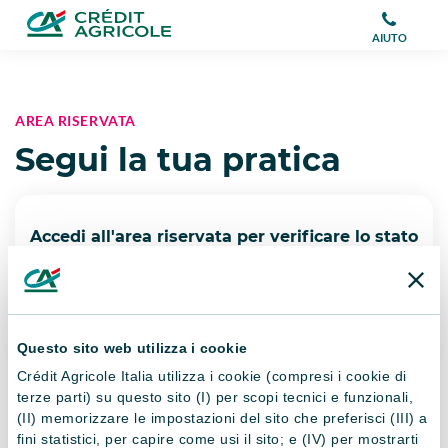
AIUTO
AREA RISERVATA
Segui la tua pratica
Accedi all'area riservata per verificare lo stato
di avanzamento dalla tua pratica
Codice Fiscale*
Questo sito web utilizza i cookie
Crédit Agricole Italia utilizza i cookie (compresi i cookie di
Dopo aver cliccato su CONTINUA riceverai un
terze parti) su questo sito (I) per scopi tecnici e funzionali,
SMS con il codice identificativo di 6 cifre al
(II) memorizzare le impostazioni del sito che preferisci (III) a
numero di cellulare indicato
fini statistici, per capire come usi il sito; e (IV) per mostrarti